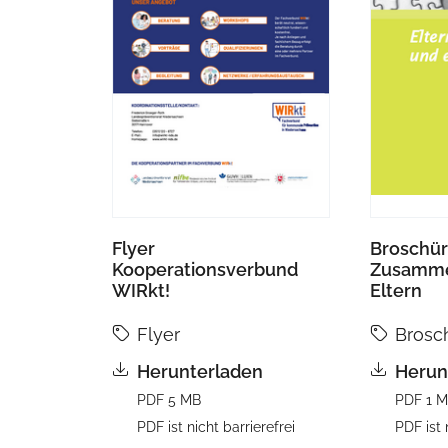
Flyer
Broschü
Kooperationsverbund
Zusamme
WIRkt!
Eltern
Flyer
Brosc
Herunterladen
Herun
PDF 5 MB
PDF 1 
PDF ist nicht barrierefrei
PDF ist 