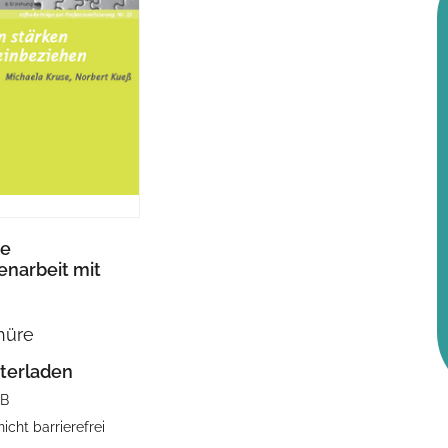
re
narbeit mit
hüre
terladen
MB
nicht barrierefrei